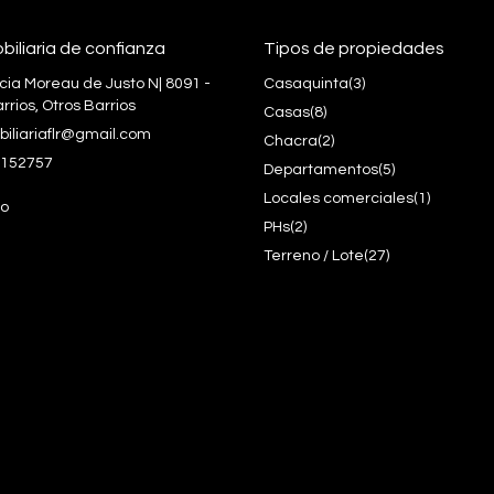
biliaria de confianza
Tipos de propiedades
icia Moreau de Justo N| 8091 -
Casaquinta
(3)
rrios, Otros Barrios
Casas
(8)
biliariaflr@gmail.com
Chacra
(2)
152757
Departamentos
(5)
Locales comerciales
(1)
o
PHs
(2)
Terreno / Lote
(27)