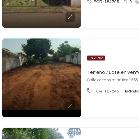
FOR-184705
0
EN VENTA
Calle oceano atlantico 9655
FOR-167845
TERRENO