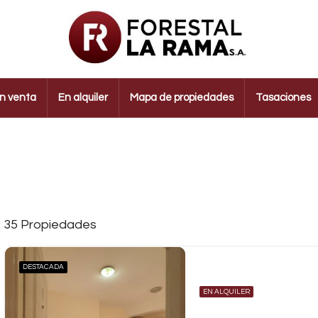
n venta
En alquiler
Mapa de propiedades
Tasaciones
35 Propiedades
DESTACADA
EN ALQUILER