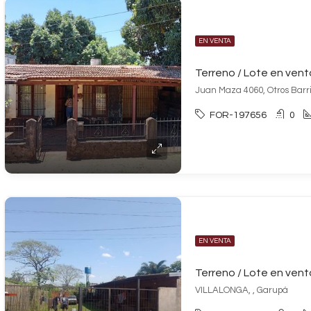
EN VENTA
Juan Maza 4060, Otros Barri
FOR-197656
0
EN VENTA
VILLALONGA, , Garupá