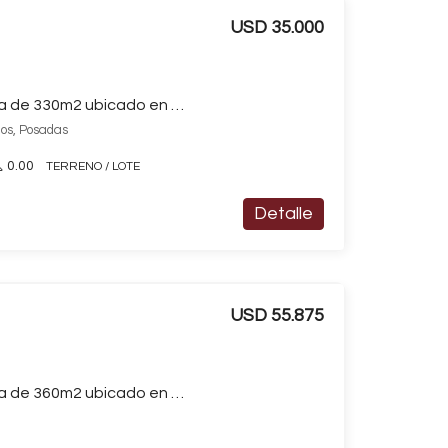
USD 35.000
Terreno / Lote en venta de 330m2 ubicado en Otros Barrios
os, Posadas
0.00
TERRENO / LOTE
Detalle
USD 55.875
Terreno / Lote en venta de 360m2 ubicado en Garupá