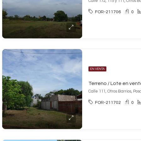
Calle 172, 115 y 111, Otros B
FOR-211706
0
EN VENTA
Calle 111, Otros Barrios, Po
FOR-211702
0