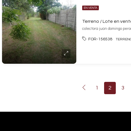
EN VENTA
colectora juan domingo pero
FOR-156538
TERRENO
1
2
3