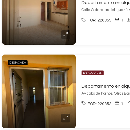
Departamento en alqui
Calle Cataratas del Iguazú, 
FOR-220355
1
DESTACADA
EN ALQUILER
Av cabo de hornos, Otros Bar
FOR-220352
1