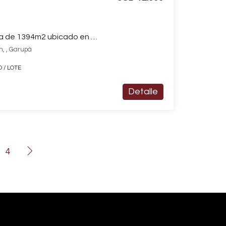
Terreno / Lote en venta de 1394m2 ubicado en Garupá
n, , Garupá
 / LOTE
Detalle
4