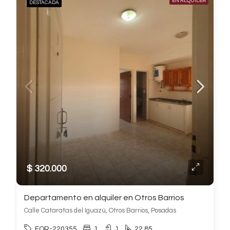
EN ALQUILER
DESTACADA
$ 320.000
Departamento en alquiler en Otros Barrios
Calle Cataratas del Iguazú, Otros Barrios, Posadas
FOR-220355
1
1
22.85