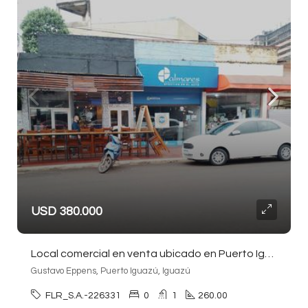
USD 380.000
Local comercial en venta ubicado en Puerto Iguazú
Gustavo Eppens, Puerto Iguazú, Iguazú
FLR_S.A.-226331
0
1
260.00