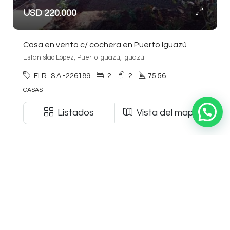
USD 220.000
Casa en venta c/ cochera en Puerto Iguazú
Estanislao López, Puerto Iguazú, Iguazú
FLR_S.A.-226189
2
2
75.56
CASAS
Listados
Vista del mapa
EN VENTA