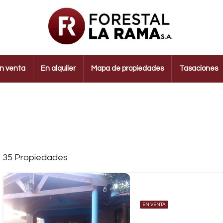
n venta
En alquiler
Mapa de propiedades
Tasaciones
35 Propiedades
EN VENTA