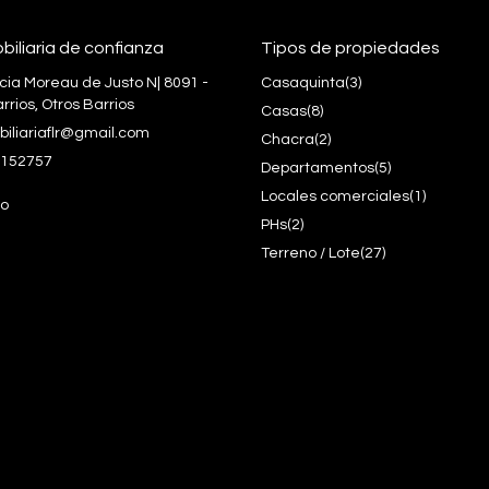
biliaria de confianza
Tipos de propiedades
icia Moreau de Justo N| 8091 -
Casaquinta
(3)
rrios, Otros Barrios
Casas
(8)
biliariaflr@gmail.com
Chacra
(2)
152757
Departamentos
(5)
Locales comerciales
(1)
o
PHs
(2)
Terreno / Lote
(27)