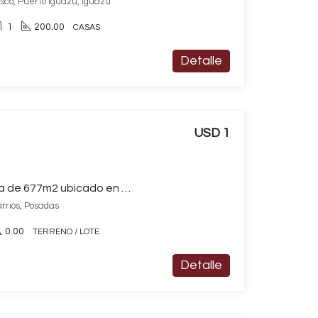
sco, Puerto Iguazú, Iguazú
1
200.00
CASAS
Detalle
USD 1
Terreno / Lote en venta de 677m2 ubicado en Otros Barrios
arrios, Posadas
0.00
TERRENO / LOTE
Detalle