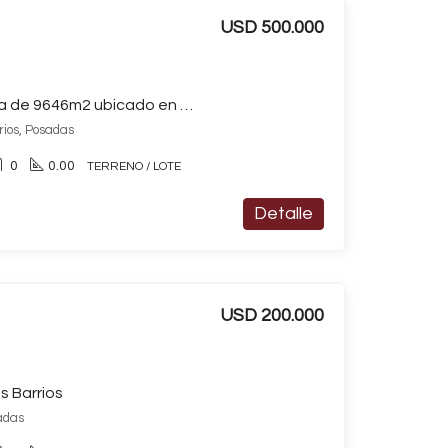
USD 500.000
Terreno / Lote en venta de 9646m2 ubicado en Otros Barrios
rios, Posadas
0
0.00
TERRENO / LOTE
Detalle
USD 200.000
s Barrios
sadas