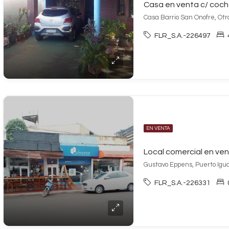
Casa en venta c/ coch
Casa Barrio San Onofre, Otr
FLR_S.A.-226497
EN VENTA
Gustavo Eppens, Puerto Igu
FLR_S.A.-226331