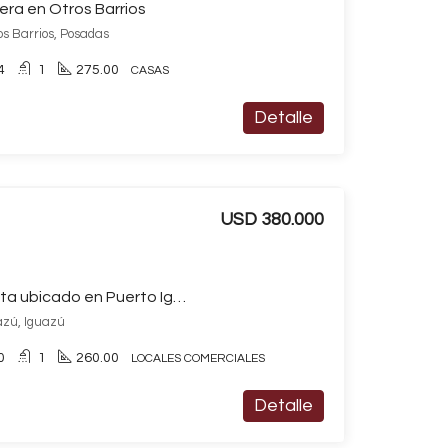
era en Otros Barrios
os Barrios, Posadas
4
1
275.00
CASAS
Detalle
USD 380.000
Local comercial en venta ubicado en Puerto Iguazú
azú, Iguazú
0
1
260.00
LOCALES COMERCIALES
Detalle