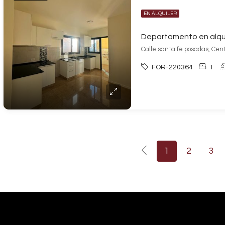
EN ALQUILER
Departamento en alqui
Calle santa fe posadas, Cen
FOR-220364
1
1
2
3