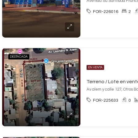
Avenida Su Santidad Franci
FOR-226016
2
DESTACADA
EN VENTA
Av alem y calle 127, Otros B
FOR-225633
0