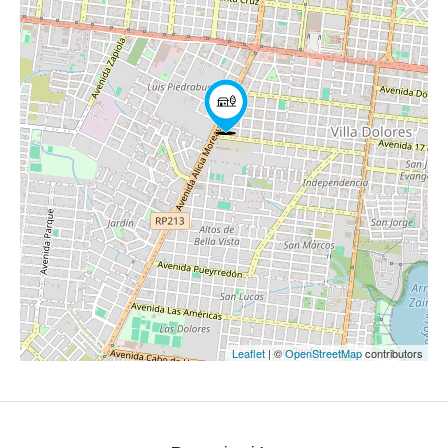
Leaflet
| ©
OpenStreetMap
contributors