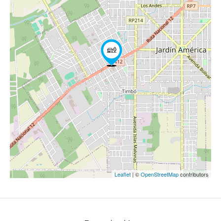
Leaflet
| ©
OpenStreetMap
contributors